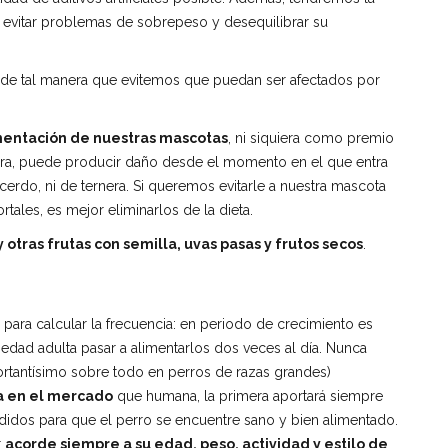
a evitar problemas de sobrepeso y desequilibrar su
 de tal manera que evitemos que puedan ser afectados por
mentación de nuestras mascotas
, ni siquiera como premio
uiera, puede producir daño desde el momento en el que entra
 cerdo, ni de ternera. Si queremos evitarle a nuestra mascota
ales, es mejor eliminarlos de la dieta.
y otras frutas con semilla, uvas pasas y frutos secos
.
para calcular la frecuencia: en periodo de crecimiento es
n edad adulta pasar a alimentarlos dos veces al día. Nunca
rtantísimo sobre todo en perros de razas grandes)
a en el mercado
que humana, la primera aportará siempre
idos para que el perro se encuentre sano y bien alimentado.
r
acorde siempre a su edad, peso, actividad y estilo de