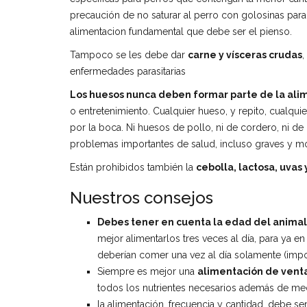
precaución de no saturar al perro con golosinas par
alimentacion fundamental que debe ser el pienso.
Tampoco se les debe dar
carne y vísceras crudas
,
enfermedades parasitarias
Los huesos nunca deben formar parte de la ali
o entretenimiento. Cualquier hueso, y repito, cualq
por la boca. Ni huesos de pollo, ni de cordero, ni de
problemas importantes de salud, incluso graves y mort
Están prohibidos también la
cebolla, lactosa, uvas 
Nuestros consejos
Debes tener en cuenta la edad del animal
mejor alimentarlos tres veces al día, para ya e
deberían comer una vez al día solamente (impo
Siempre es mejor una
alimentación de vent
todos los nutrientes necesarios además de med
la alimentación, frecuencia y cantidad, debe se