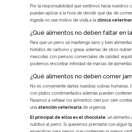
Por la responsabilidad que sentimos hacia nuestros 
puedan aplicar a la hora de decidir qué dar de comer
ingesta no sea motivo de visita a la
clínica veterinar
¿Qué alimentos no deben faltar en la
Para que un perro se mantenga sano y bien alimentado
hidratos de carbono y grasa, ademas de otros nutrien
mascotas con piensos comerciales de calidad, equil
podemos encontrar infinidad de marcas de alimentac
¿Qué alimentos no deben comer jam
No es conveniente darles nuestras sobras humanas,
con platos condimentados además pueden contener a
Pasamos a señalar los alimentos cien por cien contra
una
atención veterinaria
de urgencia.
El principal de ellos es el chocolate
, un alimento
nutritivo al perro. Si queremos premiarle con algún 
específicas para perros que contengan la menor canti