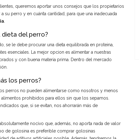
clientes, queremos aportar unos consejos que los propietarios
 a su perro y en cuánta cantidad, para que una inadecuada
ia
.
 dieta del perro?
, se le debe procurar una dieta equilibrada en proteina,
tes esenciales. La mejor opcion es alimentar a nuestras
ibrados y con buena materia prima. Dentro del mercado
ión.
ás los perros?
 los perros no pueden alimentarse como nosotros y menos
limentos prohibidos para ellos sin que los sepamos.
indicados que, si se evitan, nos ahorrarán más de
 absolutamente nocivo que, además, no aporta nada de valor
tipo de golosina es preferible comprar golosinas
dad de aditivos artificiales posible. Además, tendremos la