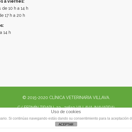
s a viernes:
 de 10 h a 14 h
e 17 h a 20 h
s:
a 14 h
© 2015-2020 CLÍNICA VETERINARIA VILLAVA.
C/ FERMÍN TIRAPU, 22. 31610 VILLAVA (NAVARRA)
Uso de cookies
usuario. Si continúas navegando estás dando su consentimiento para la aceptación 
 PREVIA
948 134 811
- SÓLO URGENCIAS
609 95
ACEPTAR