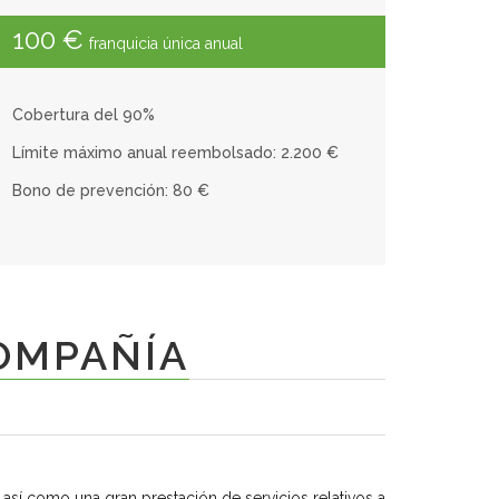
100 €
franquicia única anual
Cobertura del 90%
Límite máximo anual reembolsado: 2.200 €
Bono de prevención: 80 €
OMPAÑÍA
así como una gran prestación de servicios relativos a