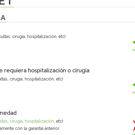
ET
IA
tas, cirugía, hospitalización, etc)
requiera hospitalización o cirugía
as, cirugía, hospitalización, etc)
ermedad
ltas
,
cirugía
,
hospitalización
, etc)
mente con la garantía anterior