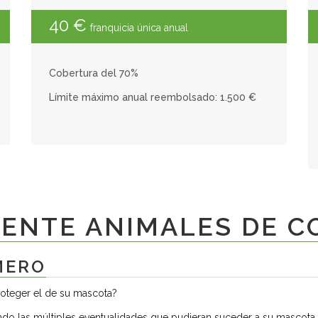
40 €
franquicia única anual
Cobertura del 70%
Límite máximo anual reembolsado: 1.500 €
DENTE ANIMALES DE C
MERO
roteger el de su mascota?
endo las múltiples eventualidades que pudieran suceder a su mascota, 