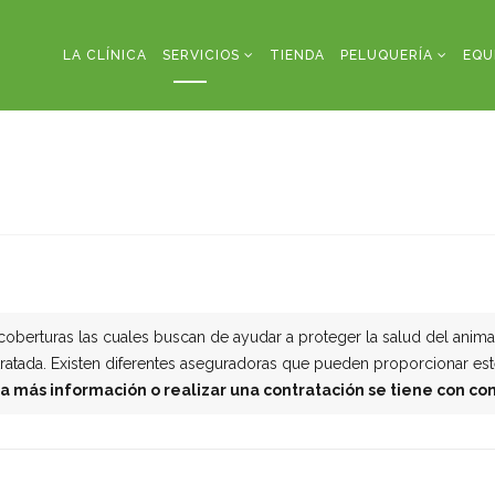
LA CLÍNICA
SERVICIOS
TIENDA
PELUQUERÍA
EQU
oberturas las cuales buscan de ayudar a proteger la salud del anima
atada. Existen diferentes aseguradoras que pueden proporcionar este s
a más información o realizar una contratación se tiene con c