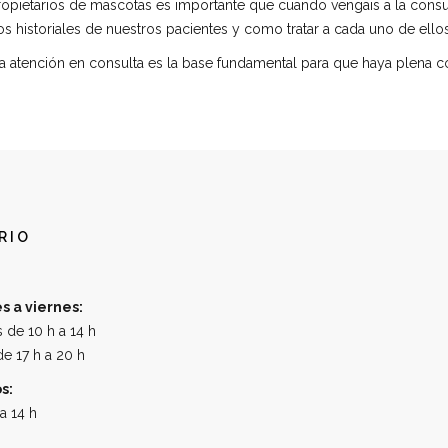
propietarios de mascotas es importante que cuando vengais a la cons
s historiales de nuestros pacientes y como tratar a cada uno de ellos
ención en consulta es la base fundamental para que haya plena confi
RIO
s a viernes:
 de 10 h a 14 h
e 17 h a 20 h
s:
a 14 h