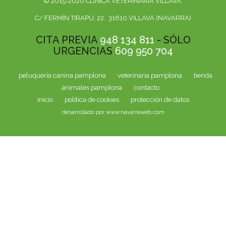
© 2015-2020 CLÍNICA VETERINARIA VILLAVA.
C/ FERMÍN TIRAPU, 22. 31610 VILLAVA (NAVARRA)
CITA PREVIA
948 134 811
- SÓLO
URGENCIAS
609 950 704
peluquería canina pamplona
veterinaria pamplona
tienda
animales pamplona
contacto
inicio
política de cookies
protección de datos
desarrollado por www.navarraweb.com