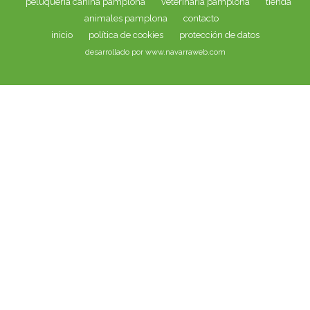
peluquería canina pamplona
veterinaria pamplona
tienda
animales pamplona
contacto
inicio
política de cookies
protección de datos
desarrollado por www.navarraweb.com