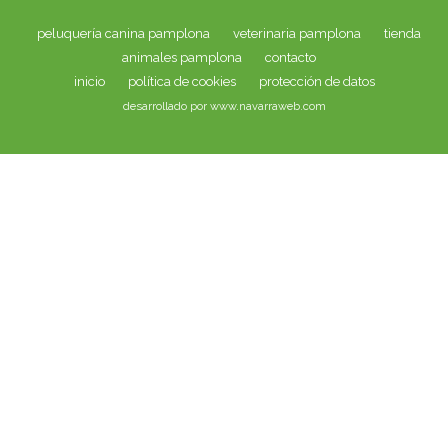
peluquería canina pamplona
veterinaria pamplona
tienda
animales pamplona
contacto
inicio
política de cookies
protección de datos
desarrollado por www.navarraweb.com