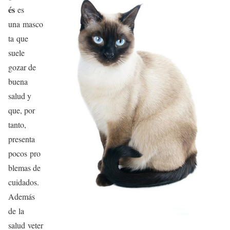
és
es
una masco
ta que
suele
gozar de
buena
salud y
que, por
tanto,
presenta
pocos pro
blemas de
cuidados.
Además
de la
salud veter