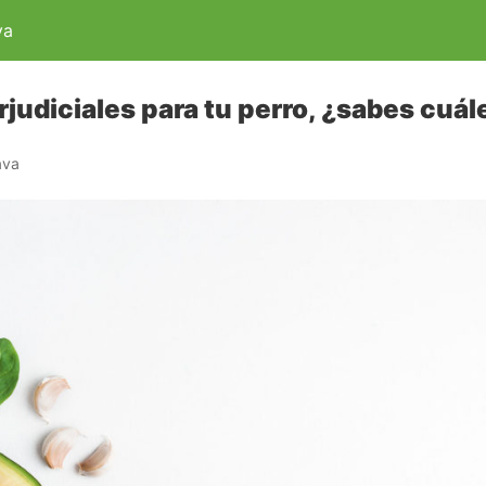
va
rjudiciales para tu perro, ¿sabes cuál
ava