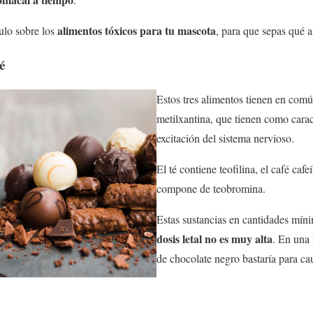
alimentos tóxicos para tu mascota
culo sobre los
, para que sepas qué a
é
Estos tres alimentos tienen en co
metilxantina, que tienen como caract
excitación del sistema nervioso.
El té contiene teofilina, el café cafe
compone de teobromina.
Estas sustancias en cantidades mín
dosis letal no es muy alta
. En una
de chocolate negro bastaría para cau