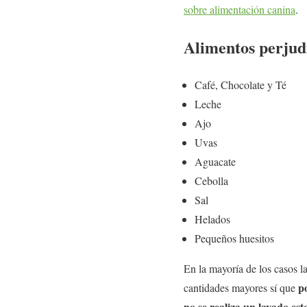
sobre alimentación canina
.
Alimentos perjudi
Café, Chocolate y Té
Leche
Ajo
Uvas
Aguacate
Cebolla
Sal
Helados
Pequeños huesitos
En la mayoría de los casos l
p
cantidades mayores sí que
no se realiza un lavado es